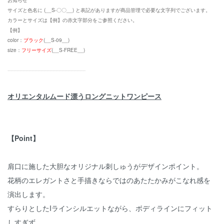
お知らせ
サイズと色名に (__S-〇〇__) と表記がありますが商品管理で必要な文字列でございます。
カラーとサイズは【例】の赤文字部分をご参照ください。
【例】
color：
ブラック
(__S-09__)
size：
フリーサイズ
(__S-FREE__)
----------------------------------------------------
オリエンタルムード漂うロングニットワンピース
【Point】
肩口に施した大胆なオリジナル刺しゅうがデザインポイント。
花柄のエレガントさと手描きならではのあたたかみがこなれ感を
演出します。
すらりとしたIラインシルエットながら、ボディラインにフィット
しすぎず、