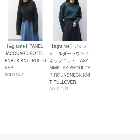
【&g'aime】PANEL
【&g'aime】アシメ
JACQUARD BOTTL
ショルダーラウンド
ENECK KNIT PULLO
ネックニット ASY
VER
MMETRY SHOULDE
SOLD OUT
R ROUNDNECK KNI
T PULLOVER
SOLD OUT