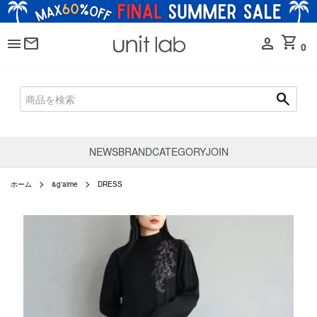
shopping_cart
menu
mail
person
0
search
NEWS
BRAND
CATEGORY
JOIN
ホーム
&g'aime
DRESS