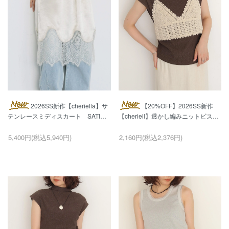
2026SS新作【cheriella】サ
【20%OFF】2026SS新作
テンレースミディスカート SATIN
【cheriell】透かし編みニットビスチ
LACE MIDI SKIRT
ェ OPENWORK KNIT BUSTIER
5,400円(税込5,940円)
2,160円(税込2,376円)