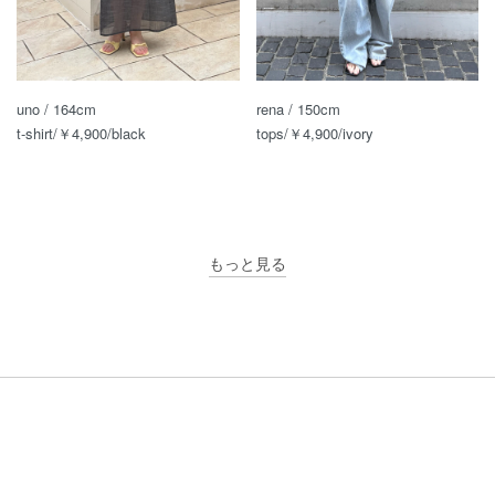
uno / 164cm
rena / 150cm
t-shirt/￥4,900/black
tops/￥4,900/ivory
もっと見る