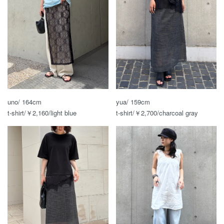
uno/ 164cm
yua/ 159cm
t-shirt/￥2,160/light blue
t-shirt/￥2,700/charcoal gray