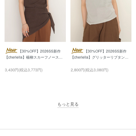
【30%OFF】2026SS新作
【30%OFF】2026SS新作
【cheriella】楊柳スカーフノースリ
【cheriella】グリッターリブタンク
ーブブラウス CREPE SCARF
トップ GLITTER RIB TANK TOP
SLEEVELESS BLOUSE
3,430円(税込3,773円)
2,800円(税込3,080円)
もっと見る