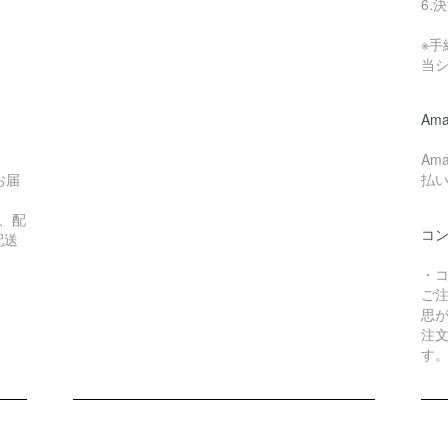
6.
※
当
Ama
Am
お届
払
、配
コ
配送
・
ご
思
注
す