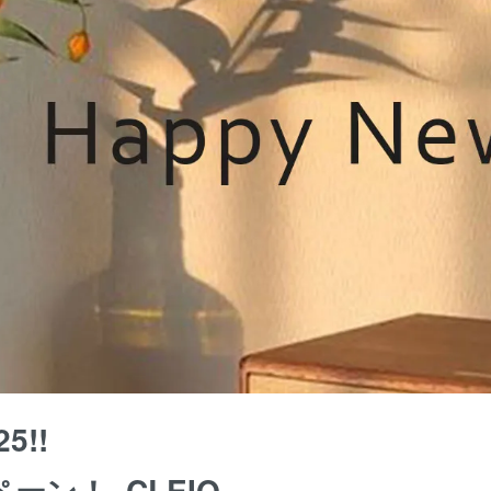
25!!
ーン！~CLEIO~