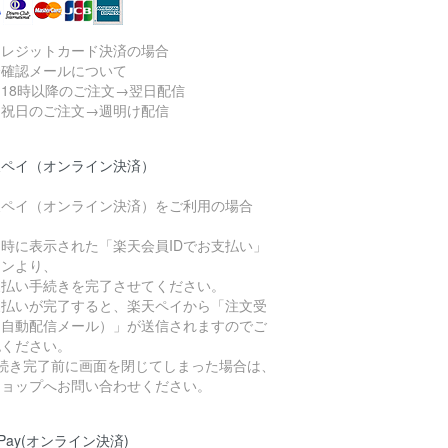
クレジットカード決済の場合
済確認メールについて
18時以降のご注文→翌日配信
日祝日のご注文→週明け配信
天ペイ（オンライン決済）
天ペイ（オンライン決済）をご利用の場合
、
文時に表示された「楽天会員IDでお支払い」
タンより、
支払い手続きを完了させてください。
支払いが完了すると、楽天ペイから「注文受
（自動配信メール）」が送信されますのでご
認ください。
手続き完了前に画面を閉じてしまった場合は、
ショップへお問い合わせください。
yPay(オンライン決済)