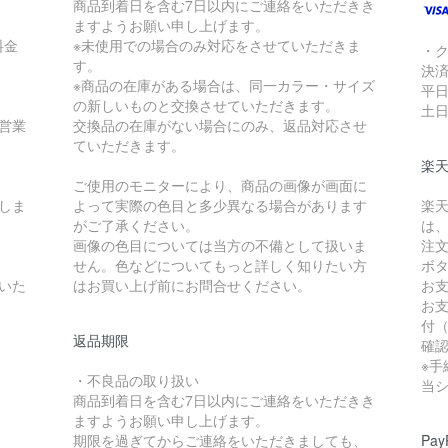
商品到着日を含む7日以内にご連絡をいただきき
ますようお願い申し上げます。
料金
※未使用での場合のみ対応をさせていただきま
・
す。
決
※商品の在庫がある場合は、同一カラー・サイズ
平日
の新しいものと交換させていただきます。
土
営業
交換品の在庫がない場合にのみ、返品対応させ
ていただきます。
楽
ご使用のモニターにより、商品の画像が画面に
しま
よって実際の色目と多少異なる場合があります
楽
がご了承ください。
は
画像の色目については当方の不備として扱いま
注
せん。色などについてもっと詳しく知りたい方
ボ
いた
はお買い上げ前にお問合せください。
お
お
付
返品期限
確
※
・不良品の取り扱い
当
商品到着日を含む7日以内にご連絡をいただきき
ますようお願い申し上げます。
期限を過ぎてからご連絡をいただきましても、
Pa