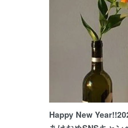
Happy New Year!!20
あけおめSNSキャンペ