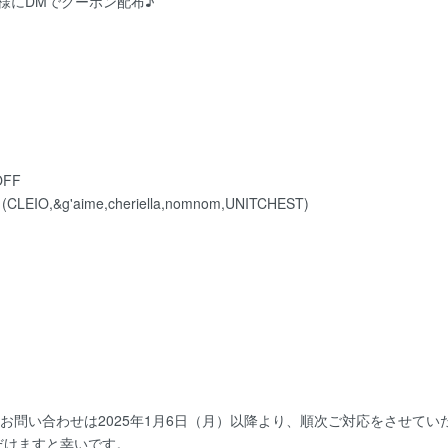
稿者様にDMでクーポン配布♪
FF
e,cheriella,nomnom,UNITCHEST)
。
す。お問い合わせは2025年1月6日（月）以降より、順次ご対応をさせて
だけますと幸いです。