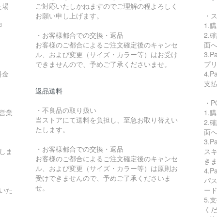
た場
ご対応いたしかねますのでご理解の程よろしく
お願い申し上げます。
・
押
1.
・お客様都合での交換・返品
2.
お客様のご都合によるご注文確定後のキャンセ
面
ル、および変更（サイズ・カラー等）はお受け
3.
できませんので、予めご了承くださいませ。
プ
料金
4.
支
返品送料
・P
・不良品の取り扱い
営業
1.
当ストアにて送料を負担し、至急お取り替えい
2.
たします。
面
3.
・お客様都合での交換・返品
しま
スキ
お客様のご都合によるご注文確定後のキャンセ
き
ル、および変更（サイズ・カラー等）は原則お
4.
受けできませんので、予めご了承くださいま
パ
せ。
いた
ー
5.
く