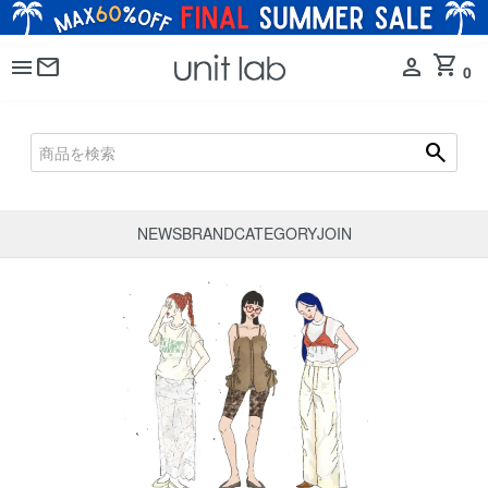
shopping_cart
menu
mail
person
0
search
NEWS
BRAND
CATEGORY
JOIN