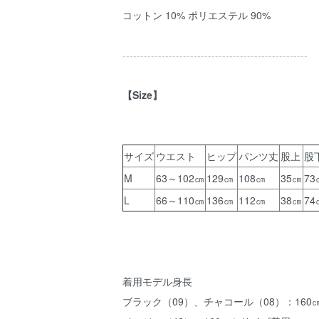
コットン 10% ポリエステル 90%
----------------------------------------------------
【Size】
サイズ
ウエスト
ヒップ
パンツ丈
股上
股
M
63～102㎝
129㎝
108㎝
35㎝
73
L
66～110㎝
136㎝
112㎝
38㎝
74
着用モデル身長
ブラック（09）、チャコール（08）：160