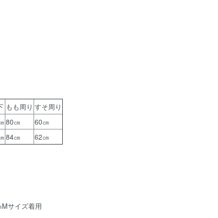
下
もも周り
すそ周り
㎝
80㎝
60㎝
㎝
84㎝
62㎝
㎝Mサイズ着用