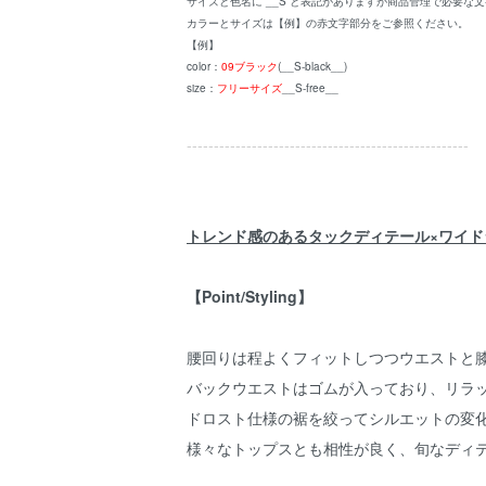
サイズと色名に __S と表記がありますが商品管理で必要な
カラーとサイズは【例】の赤文字部分をご参照ください。
【例】
color：
09ブラック
(__S-black__)
size：
フリーサイズ
__S-free__
----------------------------------------------------
トレンド感のあるタックディテール×ワイ
【Point/Styling】
腰回りは程よくフィットしつつウエストと
バックウエストはゴムが入っており、リラ
ドロスト仕様の裾を絞ってシルエットの変
様々なトップスとも相性が良く、旬なディ