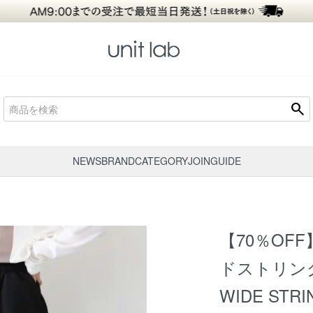
search
NEWS
BRAND
CATEGORY
JOIN
GUIDE
【70％OFF
ドストリン
WIDE STRI