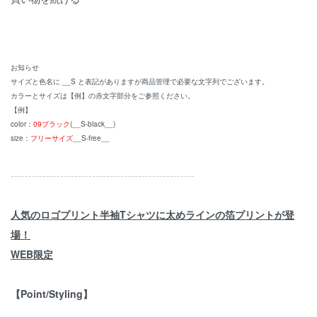
お知らせ
サイズと色名に __S と表記がありますが商品管理で必要な文字列でございます。
カラーとサイズは【例】の赤文字部分をご参照ください。
【例】
color：
09ブラック
(__S-black__)
size：
フリーサイズ
__S-free__
----------------------------------------------------
人気のロゴプリント半袖Tシャツに太めラインの箔プリントが登
場！
WEB限定
【Point/Styling】