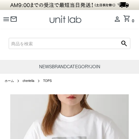
shopping_cart
menu
mail
person
0
search
NEWS
BRAND
CATEGORY
JOIN
ホーム
cheriella
TOPS