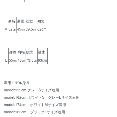
身幅
肩幅
総丈
袖丈
M
52㎝
45㎝
69.5㎝
62cm
身幅
肩幅
総丈
袖丈
Ｌ
55㎝
48㎝
73.5㎝
63cm
着用モデル身長
model:159cm グレーSサイズ着用
model:162cm ホワイトS、グレーLサイズ着用
model:174cm ホワイトMサイズ着用
model:183cm ブラックLサイズ着用