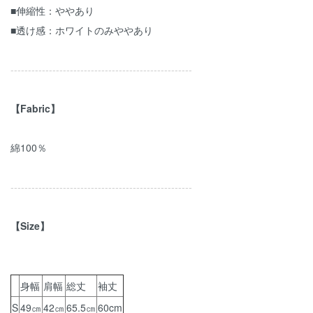
■伸縮性：ややあり
■透け感：ホワイトのみややあり
----------------------------------------------------
【Fabric】
綿100％
----------------------------------------------------
【Size】
身幅
肩幅
総丈
袖丈
S
49㎝
42㎝
65.5㎝
60cm