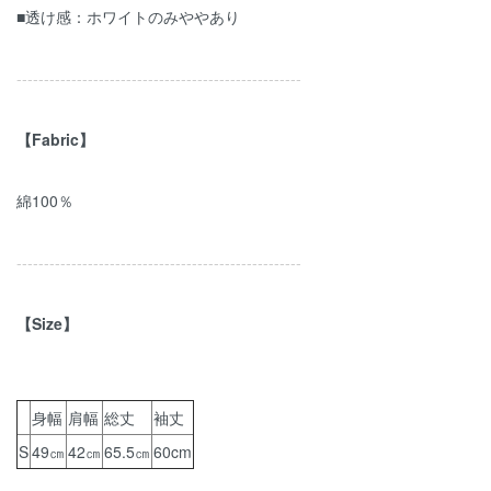
■透け感：ホワイトのみややあり
----------------------------------------------------
【Fabric】
綿100％
----------------------------------------------------
【Size】
身幅
肩幅
総丈
袖丈
S
49㎝
42㎝
65.5㎝
60cm