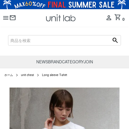
shopping_cart
menu
mail
person
0
search
NEWS
BRAND
CATEGORY
JOIN
ホーム
unit chest
Long sleeve T-shirt