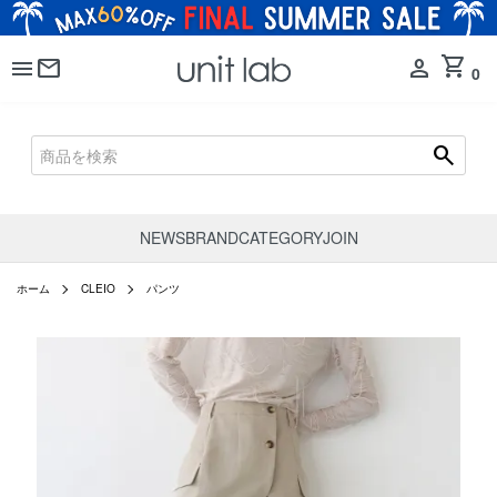
shopping_cart
menu
mail
person
0
search
NEWS
BRAND
CATEGORY
JOIN
ホーム
CLEIO
パンツ