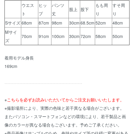
ウエス
ヒッ
パンツ
もも周
すそ周
股上
股下
ト
プ
丈
り
り
Sサイズ
68cm
87cm
98cm
30cm
68.5cm
52cm
48cm
Mサイ
70cm
91cm
100cm
30cm
72cm
58cm
50cm
ズ
着用モデル身長
169cm
----------------------------------------------------
※
こちらを必ずお読みいただいてからご注文お願いいたします。
※撮影場所により、実際の色味と若干異なる場合がございます。
またパソコン・スマートフォンなどの環境により、若干製品と画
像のカラーが異なる場合もございます。予めご了承ください。
※商品画像はサンプルのため、色味やサイズ等の仕様に変更がある