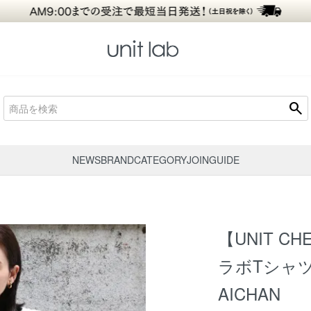
search
NEWS
BRAND
CATEGORY
JOIN
GUIDE
【UNIT 
ラボTシャツP
AICHAN