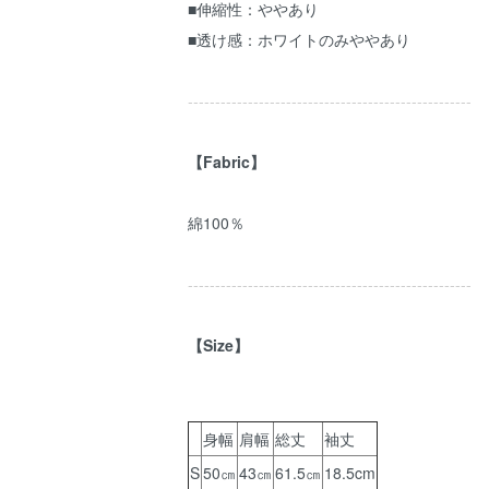
■伸縮性：ややあり
■透け感：ホワイトのみややあり
----------------------------------------------------
【Fabric】
綿100％
----------------------------------------------------
【Size】
身幅
肩幅
総丈
袖丈
S
50㎝
43㎝
61.5㎝
18.5cm