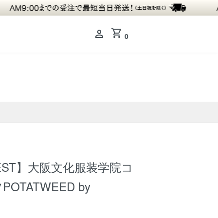
shopping_cart
person
0
CHEST】大阪文化服装学院コ
OTATWEED by