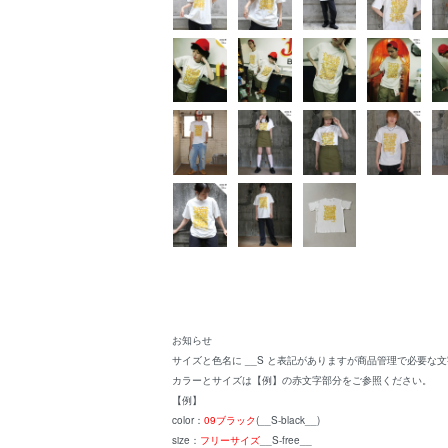
お知らせ
サイズと色名に __S と表記がありますが商品管理で必要な
カラーとサイズは【例】の赤文字部分をご参照ください。
【例】
color：
09ブラック
(__S-black__)
size：
フリーサイズ
__S-free__