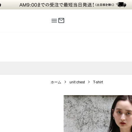
menu
mail
ホーム
unit chest
T-shirt